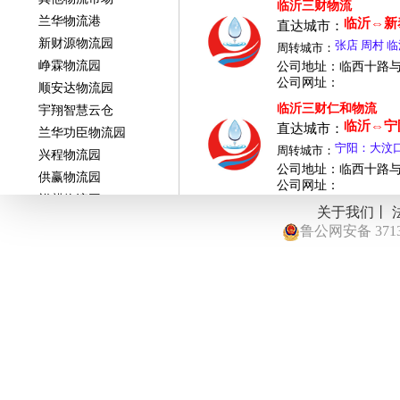
临沂三财物流
兰华物流港
临沂⇔新泰
直达城市：
新财源物流园
周转城市：
峥霖物流园
公司地址：临西十路
公司网址：
顺安达物流园
临沂三财仁和物流
宇翔智慧云仓
临沂⇔宁
直达城市：
兰华功臣物流园
周转城市：
兴程物流园
供赢物流园
公司网址：
祥麒物流园
关于我们丨
正广通物流园
鲁公网安备 37131
辽西物流园
传化物流园
佳庆物流园
顺和国际物流园
华苑物流园
曦和物流港
兰田物流园