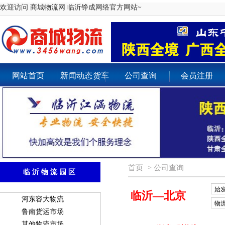
欢迎
访问 商城物流网 临沂铮成网络官方网站~
网站首页
新闻动态
货车
公司查询
会员注册
出租
>
首页
公司查询
临沂物流园区
始
临沂—北京
河东容大物流
物
鲁南货运市场
其他物流市场