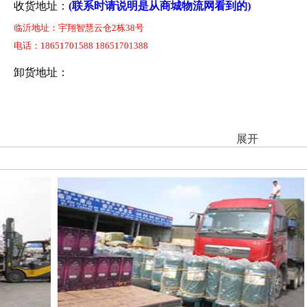
收货地址：
(联系时请说明是从商城物流网看到的)
临沂地址：宇翔智慧云仓2栋38号
电话：18651701588 18651701388
卸货地址：
展开