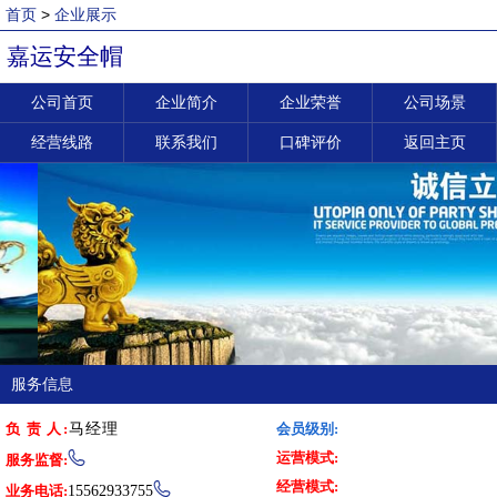
首页
>
企业展示
嘉运安全帽
公司首页
企业简介
企业荣誉
公司场景
经营线路
联系我们
口碑评价
返回主页
服务信息
负 责 人:
马经理
会员级别:
运营模式:

服务监督:
经营模式:

业务电话:
15562933755