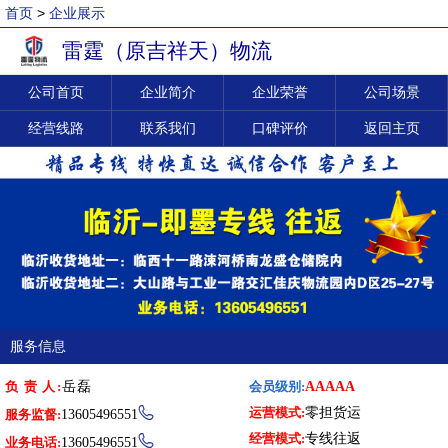
首页
>
企业展示
雷霆（原吉祥天）物流
公司首页
企业简介
企业荣誉
公司场景
经营线路
联系我们
口碑评价
返回主页
服务信息
负 责 人:
岳磊
会员级别:
AAAAA
运营模式:
零担货运

服务监督:
13605496551
经营模式:
专线往返

业务电话:
13605496551